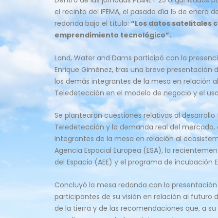
Dentro de las jornadas PLANET 25 organizadas 
el recinto del IFEMA, el pasado día 15 de enero 
redonda bajo el título:
“Los datos satelitales
emprendimiento tecnológico”.
Land, Water and Dams participó con la presenci
Enrique Giménez, tras una breve presentación d
los demás integrantes de la mesa en relación a
Teledetección en el modelo de negocio y el uso
Se plantearon cuestiones relativas al desarrollo
Teledetección y la demanda real del mercado, a
integrantes de la mesa en relación al ecosiste
Agencia Espacial Europea (ESA), la recienteme
del Espacio (AEE) y el programa de incubación E
Concluyó la mesa redonda con la presentación
participantes de su visión en relación al futuro
de la tierra y de las recomendaciones que, a su