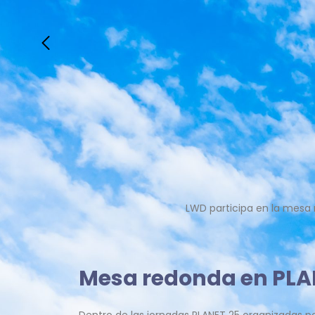
Ir
al
contenido
LWD participa en la mesa 
Mesa redonda en PLA